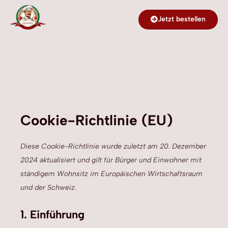
Zum
Jetzt bestellen
Inhalt
springen
Cookie-Richtlinie (EU)
Consent
Consent
Consent
Consent
Consent
Diese Cookie-Richtlinie wurde zuletzt am 20. Dezember
to
to
to
to
to
2024 aktualisiert und gilt für Bürger und Einwohner mit
service
service
service
service
service
ständigem Wohnsitz im Europäischen Wirtschaftsraum
wordpress
elementor
google-
google-
sonstiges
fonts
maps
und der Schweiz.
1. Einführung